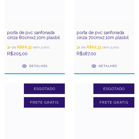
porta de pvc sanfonada
porta de pvc sanfonada
cinza 80cmx2,10m plasbil
cinza 70cmx2,10m plasbil
3
x de
R$68,33
sem juros
3
x de
R$62,33
sem juros
R$205,00
R$187,00
DETALHES
DETALHES
ESGOTADO
ESGOTADO
FRETE GRÁTIS
FRETE GRÁTIS