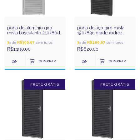
porta de alumínio giro
porta de aço giro mista
mista basculante 210x80d
190x83e grade xadrez
vidro incolor pratic gerotto
prata gerotto
3
x de
R$396,67
sem juros
3
x de
R$206,67
sem juros
R$1.190,00
R$620,00
FRETE GRÁTIS
FRETE GRÁTIS