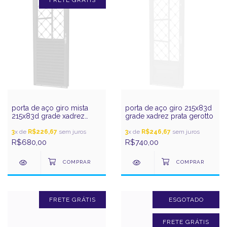
porta de aço giro mista
porta de aço giro 215x83d
215x83d grade xadrez
grade xadrez prata gerotto
prata gerotto
3
x de
R$226,67
sem juros
3
x de
R$246,67
sem juros
R$680,00
R$740,00
FRETE GRÁTIS
ESGOTADO
FRETE GRÁTIS