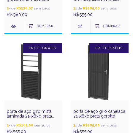
esquerdo maxia?
gerotto
3
x de
R$326,67
sem juros
3
x de
R$185,00
sem juros
R$980,00
R$555,00
FRETE GRÁTIS
FRETE GRÁTIS
porta de aço giro mista
porta de aço giro canelada
laminada 215x83d prata
215x83e prata gerotto
gerotto
3
x de
R$185,00
sem juros
3
x de
R$185,00
sem juros
R$555,00
R$555,00