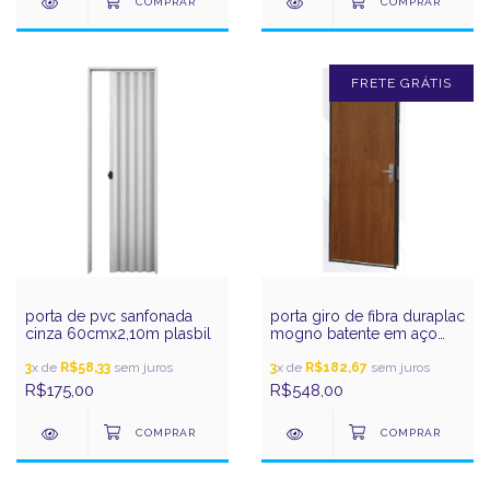
FRETE GRÁTIS
porta de pvc sanfonada
porta giro de fibra duraplac
cinza 60cmx2,10m plasbil
mogno batente em aço
215x74e ouro gerotto
3
x de
R$58,33
sem juros
3
x de
R$182,67
sem juros
R$175,00
R$548,00