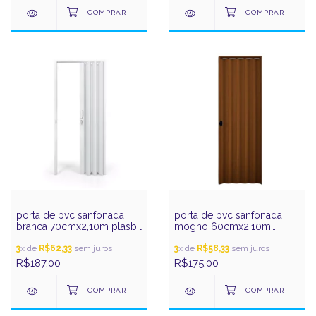
porta de pvc sanfonada
porta de pvc sanfonada
branca 70cmx2,10m plasbil
mogno 60cmx2,10m
plasbil
3
x de
R$62,33
sem juros
3
x de
R$58,33
sem juros
R$187,00
R$175,00