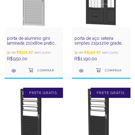
porta de alumínio giro
porta de aço seteira
laminada 210x80e pratic
simples 215x120e grade
gerotto
corrente ouro gerotto
3
x de
R$316,67
sem juros
3
x de
R$396,67
sem juros
R$950,00
R$1.190,00
FRETE GRÁTIS
FRETE GRÁTIS