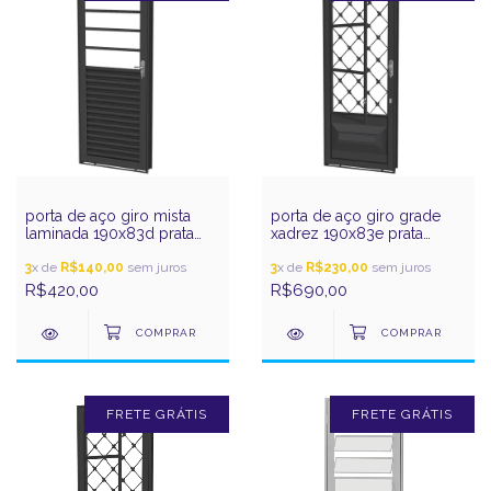
porta de aço giro mista
porta de aço giro grade
laminada 190x83d prata
xadrez 190x83e prata
gerotto
gerotto
3
x de
R$140,00
sem juros
3
x de
R$230,00
sem juros
R$420,00
R$690,00
FRETE GRÁTIS
FRETE GRÁTIS