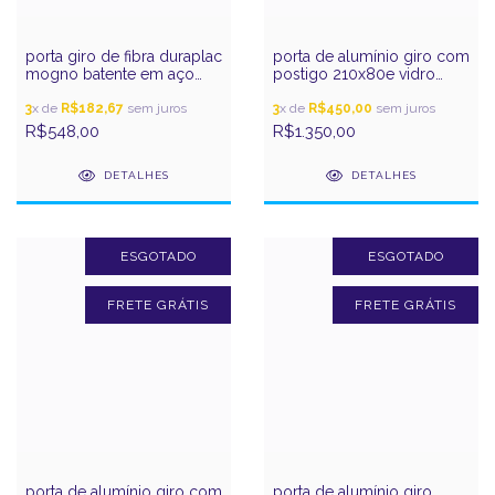
porta giro de fibra duraplac
porta de alumínio giro com
mogno batente em aço
postigo 210x80e vidro
215x84e ouro gerotto
incolor pratic gerotto
3
x de
R$182,67
sem juros
3
x de
R$450,00
sem juros
R$548,00
R$1.350,00
DETALHES
DETALHES
ESGOTADO
ESGOTADO
FRETE GRÁTIS
FRETE GRÁTIS
porta de alumínio giro com
porta de alumínio giro