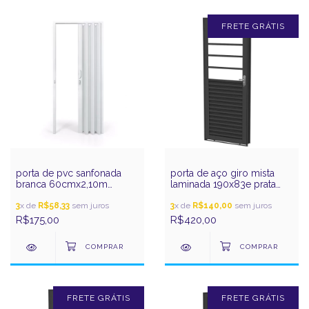
FRETE GRÁTIS
porta de pvc sanfonada
porta de aço giro mista
branca 60cmx2,10m
laminada 190x83e prata
plasbil
gerotto
3
x de
R$58,33
sem juros
3
x de
R$140,00
sem juros
R$175,00
R$420,00
FRETE GRÁTIS
FRETE GRÁTIS