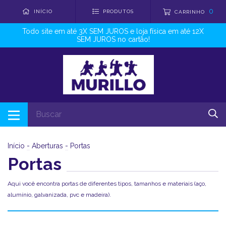
0
INÍCIO
PRODUTOS
CARRINHO
Todo site em até 3X SEM JUROS e loja física em até 12X
SEM JUROS no cartão!
Início
-
Aberturas
-
Portas
Portas
Aqui você encontra portas de diferentes tipos, tamanhos e materiais (aço,
alumínio, galvanizada, pvc e madeira).