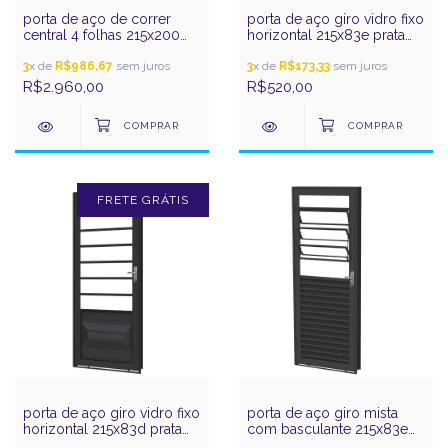
porta de aço de correr
porta de aço giro vidro fixo
central 4 folhas 215x200
horizontal 215x83e prata
xadrez prata gerotto
gerotto
3
x de
R$986,67
sem juros
3
x de
R$173,33
sem juros
R$2.960,00
R$520,00
FRETE GRÁTIS
porta de aço giro vidro fixo
porta de aço giro mista
horizontal 215x83d prata
com basculante 215x83e
gerotto
prata gerotto