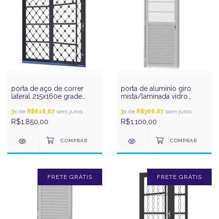
porta de aço de correr
porta de alumínio giro
lateral 215x160e grade
mista/laminada vidro
xadrez prata gerotto
incolor 210x80d pratic
3
x de
R$616,67
sem juros
gerotto
3
x de
R$366,67
sem juros
R$1.850,00
R$1.100,00
FRETE GRÁTIS
FRETE GRÁTIS