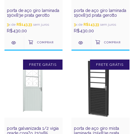
porta de aço giro laminada
porta de aço giro laminada
190x83e prata gerotto
190x83d prata gerotto
3
x de
R$143,33
sem juros
3
x de
R$143,33
sem juros
R$430,00
R$430,00
FRETE GRÁTIS
FRETE GRÁTIS
porta galvanizada 1/2 vigia
porta de aço giro mista
grade cora?o 210x85
laminada 215x83e prata