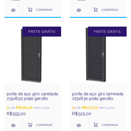
FRETE GRÁTIS
FRETE GRÁTIS
porta de aço giro canelada
porta de aço giro laminada
215x83d prata gerotto
215x83e prata gerotto
3
x de
R$185,00
sem juros
3
x de
R$175,00
sem juros
R$555,00
R$525,00