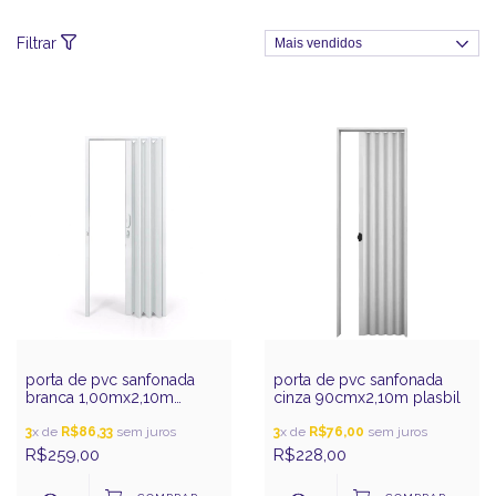
Filtrar
porta de pvc sanfonada
porta de pvc sanfonada
branca 1,00mx2,10m
cinza 90cmx2,10m plasbil
plasbil
3
x de
R$86,33
sem juros
3
x de
R$76,00
sem juros
R$259,00
R$228,00