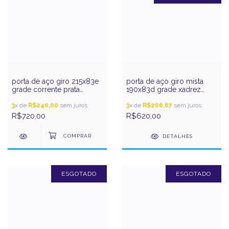
porta de aço giro 215x83e
porta de aço giro mista
grade corrente prata
190x83d grade xadrez
gerotto
prata gerotto
3
x de
R$240,00
sem juros
3
x de
R$206,67
sem juros
R$720,00
R$620,00
DETALHES
ESGOTADO
ESGOTADO