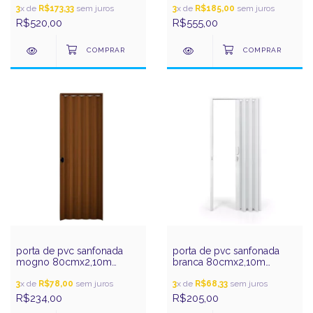
3
x de
R$173,33
sem juros
3
x de
R$185,00
sem juros
R$520,00
R$555,00
porta de pvc sanfonada
porta de pvc sanfonada
mogno 80cmx2,10m
branca 80cmx2,10m
plasbil
plasbil
3
x de
R$78,00
sem juros
3
x de
R$68,33
sem juros
R$234,00
R$205,00