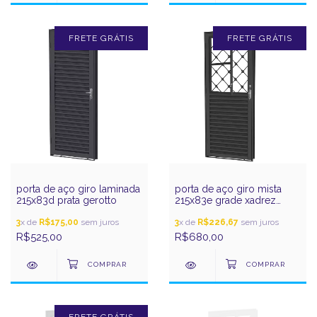
FRETE GRÁTIS
FRETE GRÁTIS
porta de aço giro laminada
porta de aço giro mista
215x83d prata gerotto
215x83e grade xadrez
prata gerotto
3
x de
R$175,00
sem juros
3
x de
R$226,67
sem juros
R$525,00
R$680,00
FRETE GRÁTIS