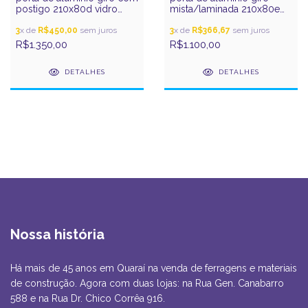
postigo 210x80d vidro
mista/laminada 210x80e
incolor pratic gerotto
vidro incolor pratic gerotto
3
x de
R$450,00
sem juros
3
x de
R$366,67
sem juros
R$1.350,00
R$1.100,00
DETALHES
DETALHES
Nossa história
Há mais de 45 anos em Quaraí na venda de ferragens e materiais
de construção. Agora com duas lojas: na Rua Gen. Canabarro
588 e na Rua Dr. Chico Corrêa 916.