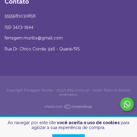
Contato
5555981030856
(55) 3423-1944
ferragem.murillo@gmail.com
Rua Dr. Chico Corrêa, 916 - Quaraí/RS
Copyright Ferragem Murillo - 26.571.864/0001-57 - 2026. Todos os direitos
reservados.
Ao navegar por este site
você aceita o uso de cookies
para
agilizar a sua experiência de compra.