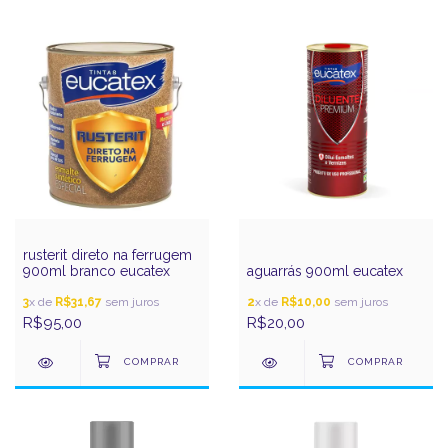
rusterit direto na ferrugem
900ml branco eucatex
aguarrás 900ml eucatex
3
x de
R$31,67
sem juros
2
x de
R$10,00
sem juros
R$95,00
R$20,00