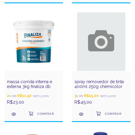
massa corrida interna e
spray removedor de tinta
externa 3kg finaliza db
400ml 250g chemicolor
2
x de
R$11,50
sem juros
3
x de
R$15,00
sem juros
R$23,00
R$45,00