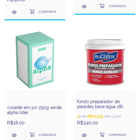
fundo preparador de
paredes base água 18l
corante em pó 250g verde
eucatex
alpha líder
3
x de
R$113,33
sem juros
R$18,00
R$340,00