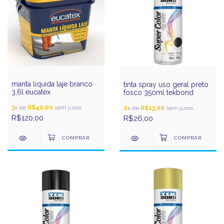
manta líquida laje branco
tinta spray uso geral preto
3,6l eucatex
fosco 350ml tekbond
3
x de
R$40,00
sem juros
2
x de
R$13,00
sem juros
R$120,00
R$26,00