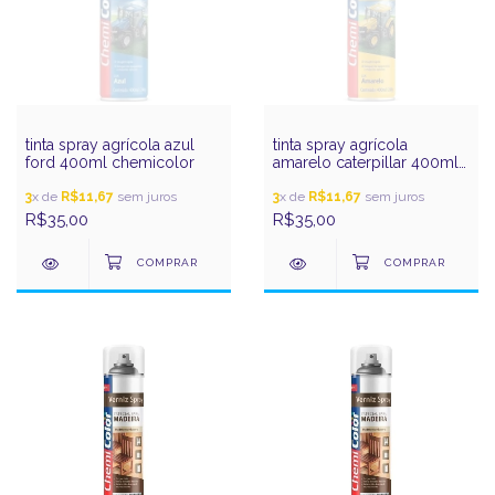
tinta spray agrícola azul
tinta spray agrícola
ford 400ml chemicolor
amarelo caterpillar 400ml
chemicolor
3
x de
R$11,67
sem juros
3
x de
R$11,67
sem juros
R$35,00
R$35,00