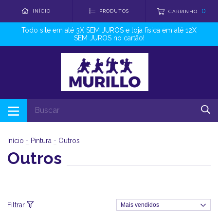
0
INÍCIO
PRODUTOS
CARRINHO
Todo site em até 3X SEM JUROS e loja física em até 12X
SEM JUROS no cartão!
Início
-
Pintura
-
Outros
Outros
Filtrar