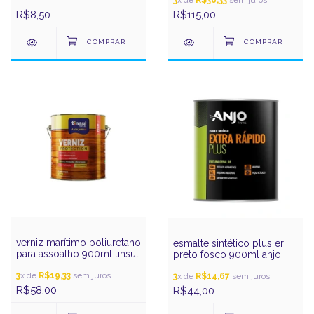
R$8,50
R$115,00
verniz marítimo poliuretano
esmalte sintético plus er
para assoalho 900ml tinsul
preto fosco 900ml anjo
3
x de
R$19,33
sem juros
3
x de
R$14,67
sem juros
R$58,00
R$44,00