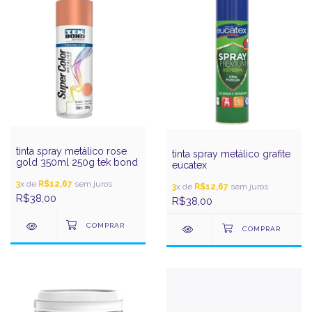
tinta spray metálico rose
tinta spray metálico grafite
gold 350ml 250g tek bond
eucatex
3
x de
R$12,67
sem juros
3
x de
R$12,67
sem juros
R$38,00
R$38,00