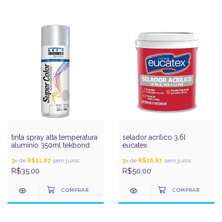
tinta spray alta temperatura
selador acrílico 3,6l
alumínio 350ml tekbond
eucatex
3
x de
R$11,67
sem juros
3
x de
R$16,67
sem juros
R$35,00
R$50,00