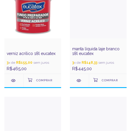
manta líquida laje branco
verniz acrílico 18l eucatex
18l eucatex
3
x de
R$155,00
sem juros
3
x de
R$148,33
sem juros
R$465,00
R$445,00