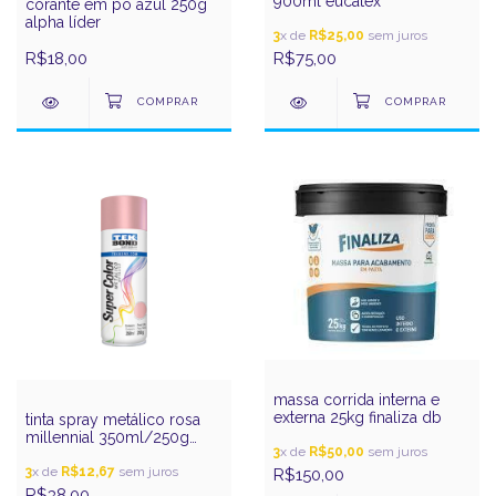
900ml eucatex
corante em pó azul 250g
alpha líder
3
x de
R$25,00
sem juros
R$18,00
R$75,00
massa corrida interna e
externa 25kg finaliza db
tinta spray metálico rosa
millennial 350ml/250g
3
x de
R$50,00
sem juros
tekbond
3
x de
R$12,67
sem juros
R$150,00
R$38,00