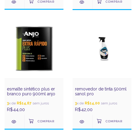
esmalte sintético plus er
removedor de tinta 500ml
branco puro 900ml anjo
sanol pro
3
x de
R$14,67
sem juros
3
x de
R$14,00
sem juros
R$44,00
R$42,00