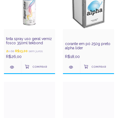
tinta spray uso geral verniz
fosco 350ml tekbond
corante em pó 250g preto
alpha líder
2
x de
R$13,00
sem juros
R$26,00
R$18,00