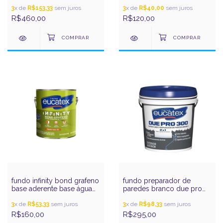
3
x de
R$153,33
sem juros
3
x de
R$40,00
sem juros
R$460,00
R$120,00
fundo infinity bond grafeno
fundo preparador de
base aderente base água
paredes branco due pro
3,6l eucatex
300 15l eucatex
3
x de
R$53,33
sem juros
3
x de
R$98,33
sem juros
R$160,00
R$295,00