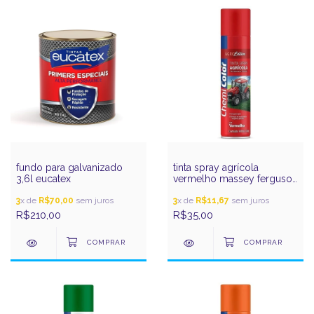
fundo para galvanizado
tinta spray agrícola
3,6l eucatex
vermelho massey ferguson
400ml chemicolor
3
x de
R$70,00
sem juros
3
x de
R$11,67
sem juros
R$210,00
R$35,00