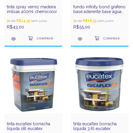
tinta spray verniz madeira
fundo infinity bond grafeno
imbuia 400ml chemicolor
base aderente base água
900ml eucatex
3
x de
R$14,33
sem juros
3
x de
R$18,33
sem juros
R$43,00
R$55,00
tinta eucaflex borracha
tinta eucaflex borracha
líquida 18l eucatex
líquida 3,6l eucatex