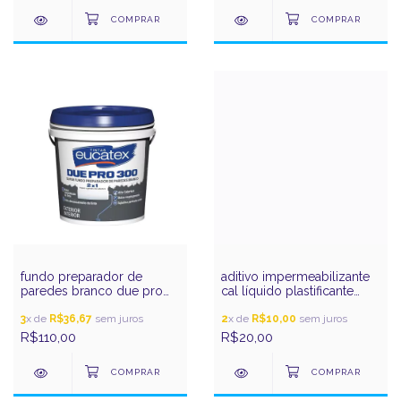
fundo preparador de
aditivo impermeabilizante
paredes branco due pro
cal líquido plastificante
300 3,6l eucatex
eucalit 1,0l eucatex
3
x de
R$36,67
sem juros
2
x de
R$10,00
sem juros
R$110,00
R$20,00