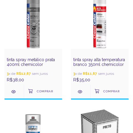
tinta spray metálico prata
tinta spray alta temperatura
400ml chemicolor
branco 350ml chemicolor
3
x de
R$12,67
sem juros
3
x de
R$11,67
sem juros
R$38,00
R$35,00