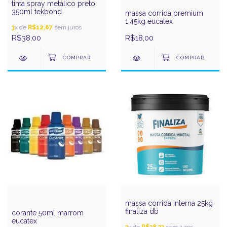
tinta spray metálico preto
350ml tekbond
massa corrida premium
1,45kg eucatex
3
x de
R$12,67
sem juros
R$38,00
R$18,00
massa corrida interna 25kg
finaliza db
corante 50ml marrom
eucatex
3
x de
R$38,33
sem juros