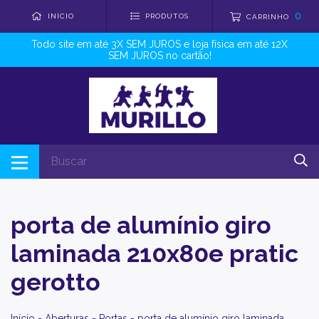
0
INÍCIO
PRODUTOS
CARRINHO
Todo site em até 3X SEM JUROS e loja física em até 12X
SEM JUROS no cartão!
porta de alumínio giro
laminada 210x80e pratic
gerotto
Início
-
Aberturas
-
Portas
-
porta de alumínio giro laminada