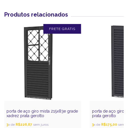
Produtos relacionados
FRETE GRÁTIS
porta de aço giro mista 215x83e grade
porta de aço giro 
xadrez prata gerotto
prata gerotto
3
x de
R$226,67
sem juros
3
x de
R$175,00
sem ju