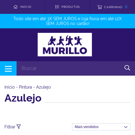
0
INÍCIO
PRODUTOS
CARRINHO
Todo site em até 3X SEM JUROS e loja física em até 12X
SEM JUROS no cartão!
Início
-
Pintura
-
Azulejo
Azulejo
Filtrar