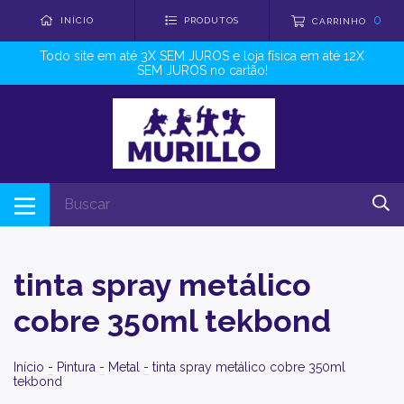
0
INÍCIO
PRODUTOS
CARRINHO
Todo site em até 3X SEM JUROS e loja física em até 12X
SEM JUROS no cartão!
tinta spray metálico
cobre 350ml tekbond
Início
-
Pintura
-
Metal
-
tinta spray metálico cobre 350ml
tekbond