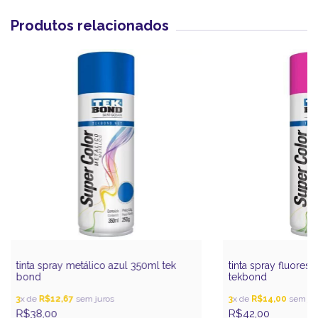
Produtos relacionados
tinta spray metálico azul 350ml tek
tinta spray fluores
bond
tekbond
3
x de
R$12,67
sem juros
3
x de
R$14,00
sem jur
R$38,00
R$42,00