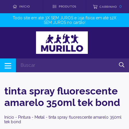
0
INÍCIO
PRODUTOS
CARRINHO
Todo site em até 3X SEM JUROS e loja física em até 12X
SEM JUROS no cartão!
tinta spray fluorescente
amarelo 350ml tek bond
Início
-
Pintura
-
Metal
-
tinta spray fluorescente amarelo 350ml
tek bond