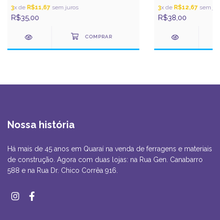
3
x de
R$11,67
sem juros
3
x de
R$12,67
sem jur
R$35,00
R$38,00
Nossa história
Há mais de 45 anos em Quaraí na venda de ferragens e materiais
de construção. Agora com duas lojas: na Rua Gen. Canabarro
588 e na Rua Dr. Chico Corrêa 916.