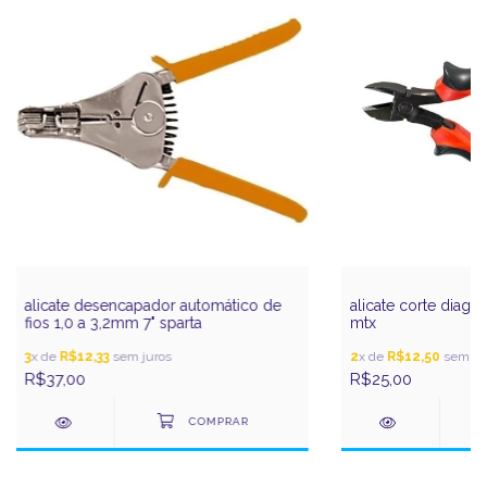
alicate desencapador automático de
alicate corte diagon
fios 1,0 a 3,2mm 7" sparta
mtx
3
x de
R$12,33
sem juros
2
x de
R$12,50
sem ju
R$37,00
R$25,00