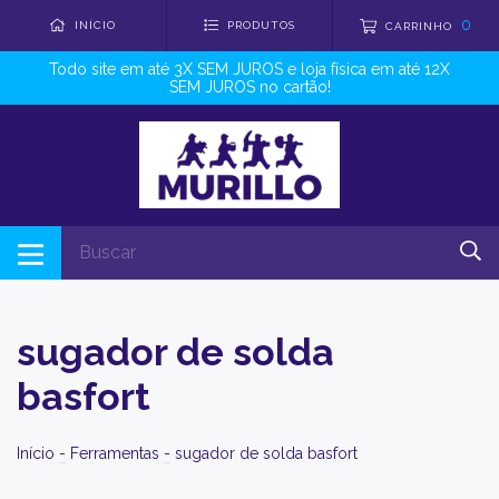
0
INÍCIO
PRODUTOS
CARRINHO
Todo site em até 3X SEM JUROS e loja física em até 12X
SEM JUROS no cartão!
sugador de solda
basfort
Início
-
Ferramentas
-
sugador de solda basfort