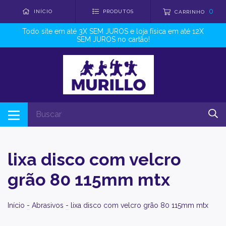
0
INÍCIO
PRODUTOS
CARRINHO
Todo site em até 3X SEM JUROS e loja física em até 12X
SEM JUROS no cartão!
lixa disco com velcro
grão 80 115mm mtx
Início
-
Abrasivos
-
lixa disco com velcro grão 80 115mm mtx