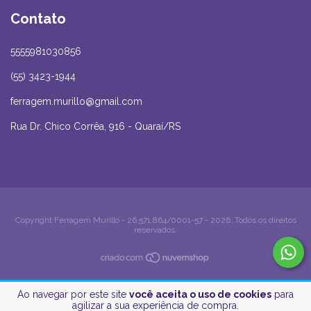
Contato
5555981030856
(55) 3423-1944
ferragem.murillo@gmail.com
Rua Dr. Chico Corrêa, 916 - Quaraí/RS
Copyright Ferragem Murillo - 26.571.864/0001-57 - 2026. Todos os direitos
reservados.
Ao navegar por este site
você aceita o uso de cookies
para
agilizar a sua experiência de compra.