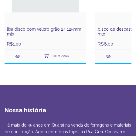
lixa disco com velcro grão 24 125mm
disco de desbaste t
mtx
mtx
R$1,00
R$6,00
Nossa história
Há mais de 45 anos em Quaraí na venda de ferragens e materiais
de construção. Agora com duas lojas: na Rua Gen. Canabarro