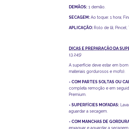
DEMÃOS:
1 demão.
SECAGEM:
Ao toque: 1 hora; Fin
APLICAÇÃO:
Rolo de lã; Pincel; 
DICAS E PREPARAÇÃO DA SUP
13.245)
A superfície deve estar em bom 
materiais gordurosos e mofo).
- COM PARTES SOLTAS OU CA
completa remoção e em seguida
Premium.
- SUPERFÍCIES MOFADAS:
Lava
aguardar a secagem.
- COM MANCHAS DE GORDURA
enxaguar e aguardar a secagem