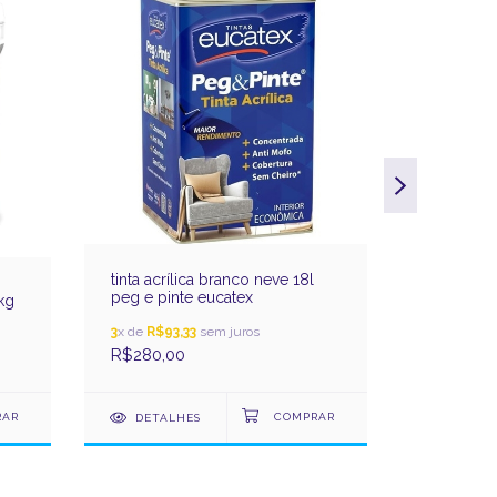
tinta acrílica branco neve 18l
massa co
peg e pinte eucatex
eucatex
kg
3
x de
R$93,33
sem juros
3
x de
R$13
R$280,00
R$40,00
DETALHES
DETAL