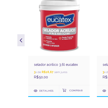
elo 3,6l
selador acrílico 3,6l eucatex
sel
3
x de
R$16,67
sem juros
3
x 
R$50,00
R$
DETALHES