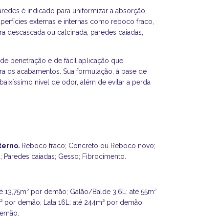
redes é indicado para uniformizar a absorção,
perfícies externas e internas como reboco fraco,
ra descascada ou calcinada, paredes caiadas,
e penetração e de fácil aplicação que
ra os acabamentos. Sua formulação, à base de
ixíssimo nível de odor, além de evitar a perda
terno.
Reboco fraco; Concreto ou Reboco novo;
; Paredes caiadas; Gesso; Fibrocimento.
é 13,75m² por demão; Galão/Balde 3,6L: até 55m²
² por demão; Lata 16L: até 244m² por demão;
demão.