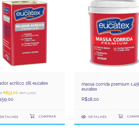
ador acrílico 18l eucatex
massa corrida premium 1,45
eucatex
de
R$53,00
sem juros
159,00
R$18,00
DETALHES
DETALHES