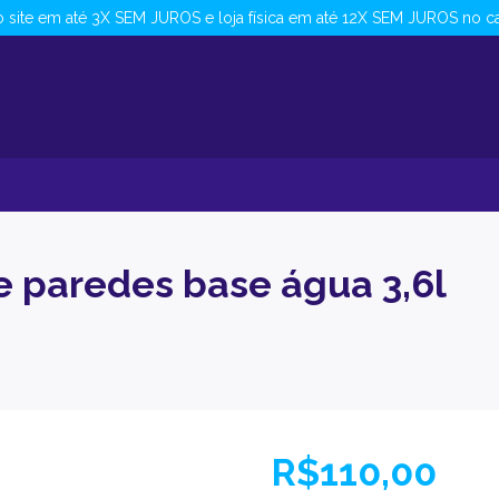
 site em até 3X SEM JUROS e loja física em até 12X SEM JUROS no ca
 paredes base água 3,6l
R$110,00