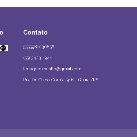
o
Contato
5555981030856
(55) 3423-1944
ferragem.murillo@gmail.com
Rua Dr. Chico Corrêa, 916 - Quaraí/RS