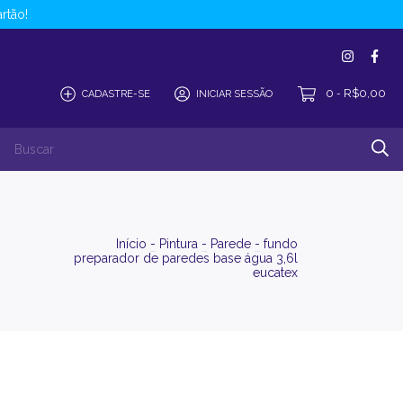
rtão!
0
R$0,00
CADASTRE-SE
INICIAR SESSÃO
-
Início
-
Pintura
-
Parede
-
fundo
preparador de paredes base água 3,6l
eucatex