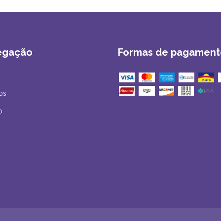
egação
Formas de pagament
os
o