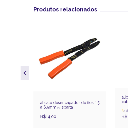
Produtos relacionados
 black
ali
cab
alicate desencapador de fios 1.5
a 6.5mm 5" sparta
3
x 
R$14,00
R$