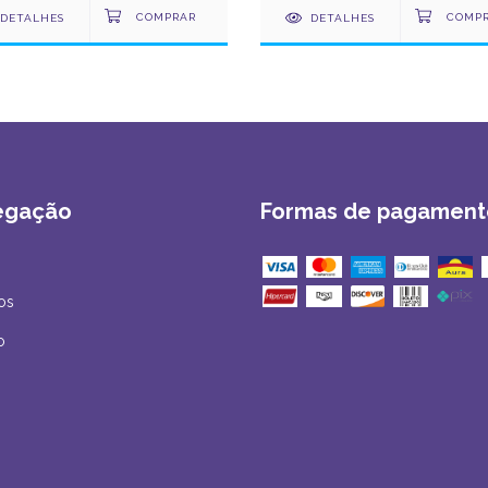
DETALHES
DETALHES
egação
Formas de pagament
os
o