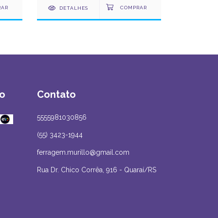
DETALHES
DETAL
o
Contato
5555981030856
(55) 3423-1944
ferragem.murillo@gmail.com
Rua Dr. Chico Corrêa, 916 - Quaraí/RS