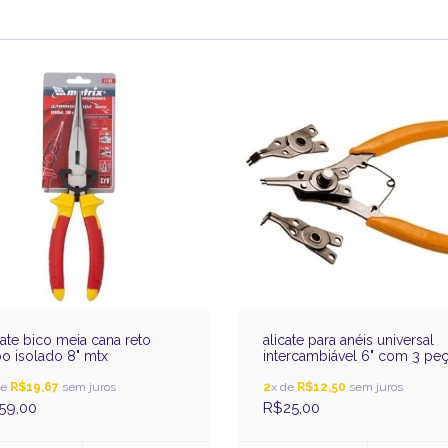
cate bico meia cana reto
alicate para anéis universal
o isolado 8" mtx
intercambiável 6" com 3 pe
sparta
de
R$19,67
sem juros
2
x de
R$12,50
sem juros
59,00
R$25,00