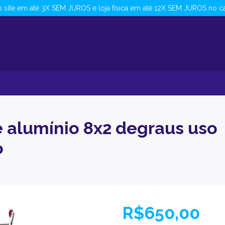
 site em até 3X SEM JUROS e loja física em até 12X SEM JUROS no ca
 alumínio 8x2 degraus uso
o
R$650,00