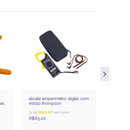
alicate amperímetro digital com
alicate co
ças
estojo thompson
mtx
3
x de
R$21,67
sem juros
3
x de
R$10
R$65,00
R$31,00