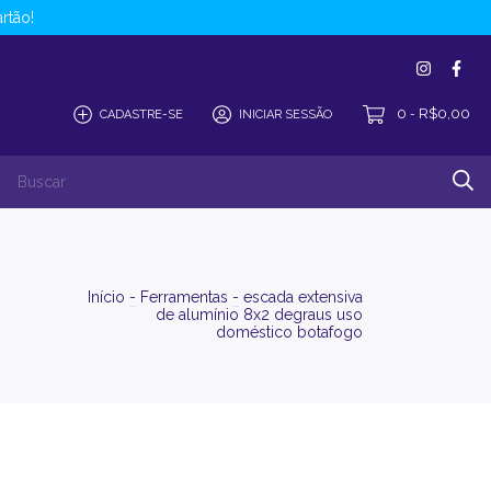
rtão!
0
R$0,00
CADASTRE-SE
INICIAR SESSÃO
-
Início
-
Ferramentas
-
escada extensiva
de alumínio 8x2 degraus uso
doméstico botafogo