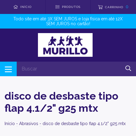
0
INÍCIO
PRODUTOS
CARRINHO
Todo site em até 3X SEM JUROS e loja física em até 12X
SEM JUROS no cartão!
disco de desbaste tipo
flap 4.1/2" g25 mtx
Início
-
Abrasivos
-
disco de desbaste tipo flap 4.1/2" g25 mtx