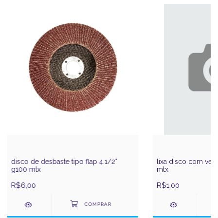
disco de desbaste tipo flap 4.1/2"
lixa disco com vel
g100 mtx
mtx
R$6,00
R$1,00