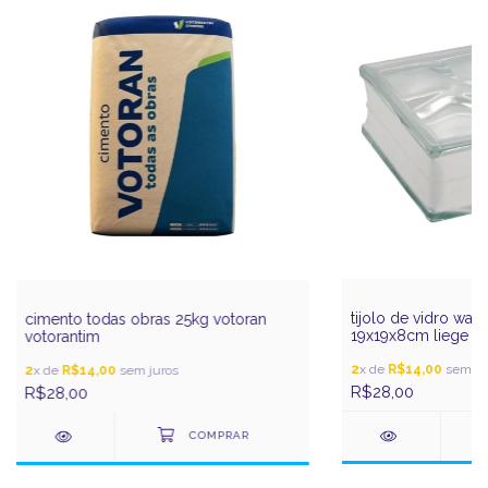
tijolo de vidro wav
cimento todas obras 25kg votoran
19x19x8cm liege
votorantim
2
x de
R$14,00
sem ju
2
x de
R$14,00
sem juros
R$28,00
R$28,00