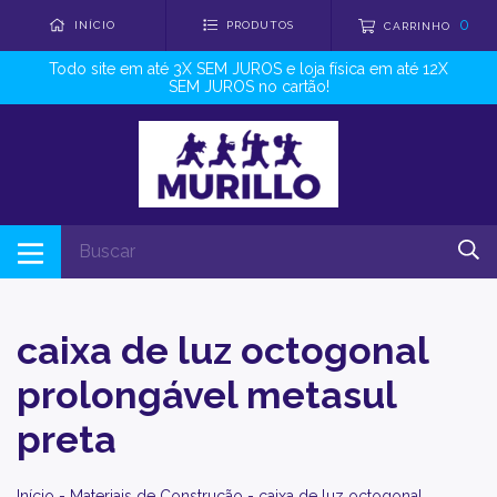
0
INÍCIO
PRODUTOS
CARRINHO
Todo site em até 3X SEM JUROS e loja física em até 12X
SEM JUROS no cartão!
caixa de luz octogonal
prolongável metasul
preta
Início
-
Materiais de Construção
-
caixa de luz octogonal