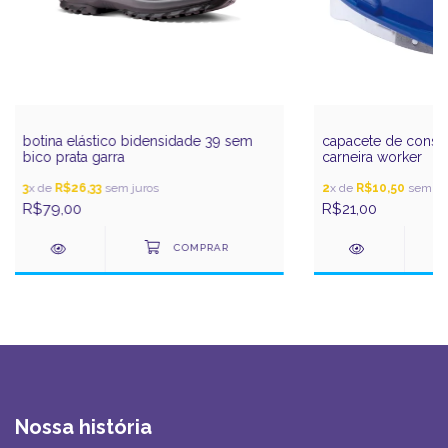
botina elástico bidensidade 39 sem
capacete de const
bico prata garra
carneira worker
3
x de
R$26,33
sem juros
2
x de
R$10,50
sem ju
R$79,00
R$21,00
Nossa história