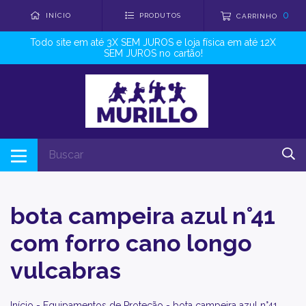
0
INÍCIO
PRODUTOS
CARRINHO
Todo site em até 3X SEM JUROS e loja física em até 12X
SEM JUROS no cartão!
bota campeira azul n°41
com forro cano longo
vulcabras
Início
-
Equipamentos de Proteção
-
bota campeira azul n°41