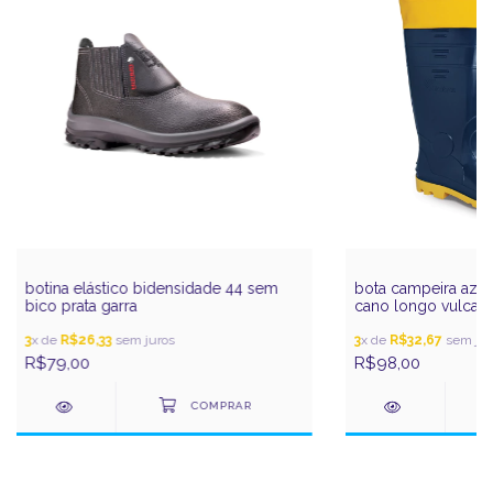
botina elástico bidensidade 44 sem
bota campeira azul
bico prata garra
cano longo vulcab
3
x de
R$26,33
sem juros
3
x de
R$32,67
sem jur
R$79,00
R$98,00