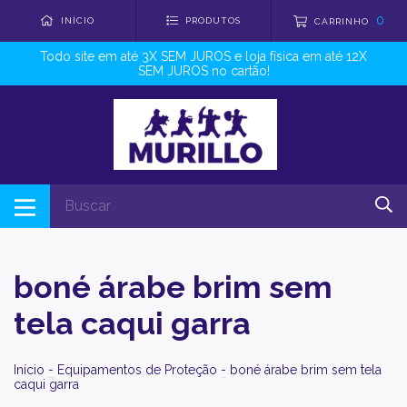
0
INÍCIO
PRODUTOS
CARRINHO
Todo site em até 3X SEM JUROS e loja física em até 12X
SEM JUROS no cartão!
boné árabe brim sem
tela caqui garra
Início
-
Equipamentos de Proteção
-
boné árabe brim sem tela
caqui garra