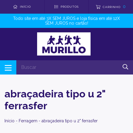
0
INÍCIO
PRODUTOS
CARRINHO
Todo site em até 3X SEM JUROS e loja física em até 12X
SEM JUROS no cartão!
abraçadeira tipo u 2"
ferrasfer
Início
-
Ferragem
-
abraçadeira tipo u 2" ferrasfer