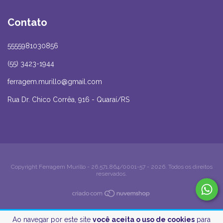
Contato
5555981030856
(55) 3423-1944
ferragem.murillo@gmail.com
Rua Dr. Chico Corrêa, 916 - Quaraí/RS
Copyright Ferragem Murillo - 26.571.864/0001-57 - 2026. Todos os direitos
reservados.
Ao navegar por este site
você aceita o uso de cookies
para