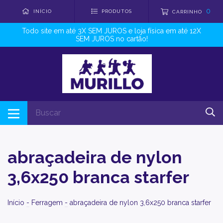
0
INÍCIO
PRODUTOS
CARRINHO
Todo site em até 3X SEM JUROS e loja física em até 12X
SEM JUROS no cartão!
abraçadeira de nylon
3,6x250 branca starfer
Início
-
Ferragem
-
abraçadeira de nylon 3,6x250 branca starfer