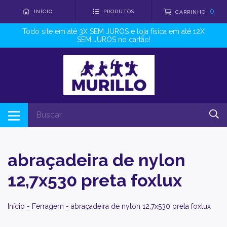
0
INÍCIO
PRODUTOS
CARRINHO
Todo site em até 3X SEM JUROS e loja física em até 12X
SEM JUROS no cartão!
abraçadeira de nylon
12,7x530 preta foxlux
Início
-
Ferragem
-
abraçadeira de nylon 12,7x530 preta foxlux